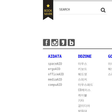
SEARCH
AIDATA
DDZONE
G
spaceAID
마우스
이
ergoAID
키보드
헤
officeAID
헤드셋
스
mediaAID
스피커
compuAID
마우스패드
CD케이스
케이블
기타
공미디어
받침대