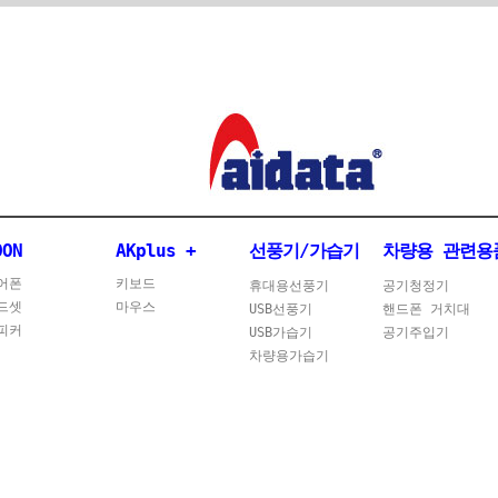
OON
AKplus +
선풍기/가습기
차량용 관련용
어폰
키보드
휴대용선풍기
공기청정기
드셋
마우스
USB선풍기
핸드폰 거치대
피커
USB가습기
공기주입기
차량용가습기