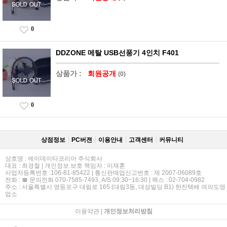
0
DDZONE 메탈 USB선풍기 4인치 F401
상품가 :
회원공개
(0)
0
상점정보
PC버젼
이용안내
고객센터
커뮤니티
상호명 : 에이데이타코리아 주식회사
대표 : 최경철 | 개인정보 보호 책임자 : 이재훈
사업자등록번호 :106-81-85422 | 통신판매업신고번호 : 제 2007-06089호
전화 : ☎ 문의전화 070-7585-7493, A/S 09:30~16:30 | 팩스 : 02-704-0982
주소 : 서울특별시 영등포구 대림로 165 (대림3동, 대성빌딩 B1) 한진택배 여의도영
업소
이용약관
|
개인정보처리방침