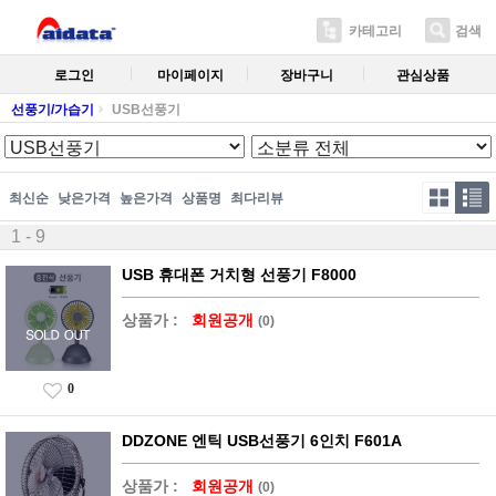
카테고리
검색
로그인
마이페이지
장바구니
관심상품
선풍기/가습기
USB선풍기
최신순
낮은가격
높은가격
상품명
최다리뷰
1 - 9
USB 휴대폰 거치형 선풍기 F8000
상품가 :
회원공개
(0)
0
DDZONE 엔틱 USB선풍기 6인치 F601A
상품가 :
회원공개
(0)