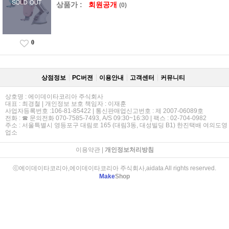
상품가 :
회원공개
(0)
0
상점정보
PC버젼
이용안내
고객센터
커뮤니티
상호명 : 에이데이타코리아 주식회사
대표 : 최경철 | 개인정보 보호 책임자 : 이재훈
사업자등록번호 :106-81-85422 | 통신판매업신고번호 : 제 2007-06089호
전화 : ☎ 문의전화 070-7585-7493, A/S 09:30~16:30 | 팩스 : 02-704-0982
주소 : 서울특별시 영등포구 대림로 165 (대림3동, 대성빌딩 B1) 한진택배 여의도영
업소
이용약관
|
개인정보처리방침
ⓒ에이데이타코리아,에이데이타코리아 주식회사,aidata All rights reserved.
Make
Shop