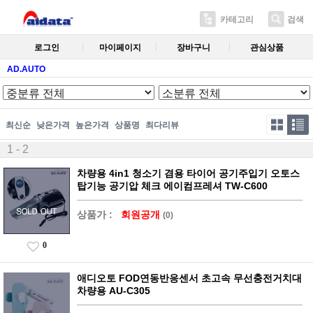
카테고리
검색
로그인
마이페이지
장바구니
관심상품
AD.AUTO
최신순
낮은가격
높은가격
상품명
최다리뷰
1 - 2
차량용 4in1 청소기 겸용 타이어 공기주입기 오토스
탑기능 공기압 체크 에이컴프레셔 TW-C600
상품가 :
회원공개
(0)
0
애디오토 FOD연동반응센서 초고속 무선충전거치대
차량용 AU-C305