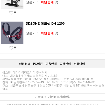
상품가 :
회원공개
(0)
0
DDZONE 헤드셋 DH-1200
상품가 :
회원공개
(0)
0
상점정보
PC버젼
이용안내
고객센터
커뮤니티
상호명 : 에이데이타코리아 주식회사
대표 : 최경철 | 개인정보 보호 책임자 : 이재훈
사업자등록번호 :106-81-85422 | 통신판매업신고번호 : 제 2007-06089호
전화 : ☎ 문의전화 070-7585-7493, A/S 09:30~16:30 | 팩스 : 02-704-0982
주소 : 서울특별시 영등포구 대림로 165 (대림3동, 대성빌딩 B1) 한진택배 여의도영
업소
이용약관
|
개인정보처리방침