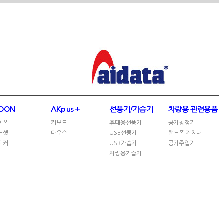
OON
AKplus +
선풍기/가습기
차량용 관련용품
어폰
키보드
휴대용선풍기
공기청정기
드셋
마우스
USB선풍기
핸드폰 거치대
피커
USB가습기
공기주입기
차량용가습기