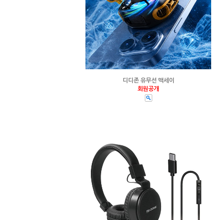
디디존 유무선 맥세이
회원공개