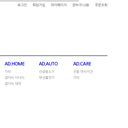
로그인
회원가입
마이페이지
장바구니(
0
)
주문조회
AD.HOME
AD.AUTO
AD.CARE
기타
진공청소기
진동 마사지건
접이식 사다리
무선충전기
기타
접이식 대야