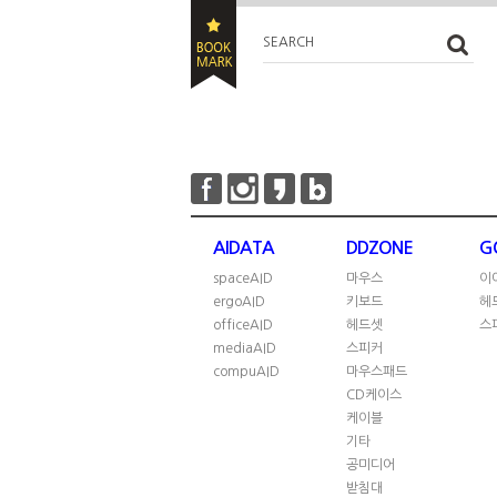
SEARCH
AIDATA
DDZONE
G
spaceAID
마우스
이
ergoAID
키보드
헤
officeAID
헤드셋
스
mediaAID
스피커
compuAID
마우스패드
CD케이스
케이블
기타
공미디어
받침대