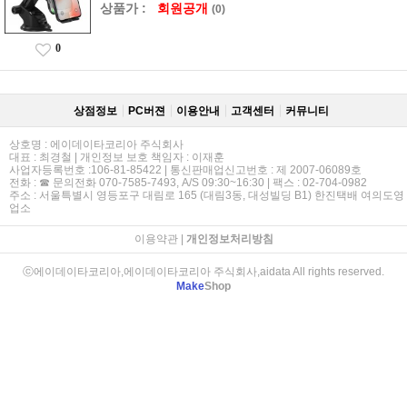
상품가 :
회원공개
(0)
0
상점정보
PC버젼
이용안내
고객센터
커뮤니티
상호명 : 에이데이타코리아 주식회사
대표 : 최경철 | 개인정보 보호 책임자 : 이재훈
사업자등록번호 :106-81-85422 | 통신판매업신고번호 : 제 2007-06089호
전화 : ☎ 문의전화 070-7585-7493, A/S 09:30~16:30 | 팩스 : 02-704-0982
주소 : 서울특별시 영등포구 대림로 165 (대림3동, 대성빌딩 B1) 한진택배 여의도영
업소
이용약관
|
개인정보처리방침
ⓒ에이데이타코리아,에이데이타코리아 주식회사,aidata All rights reserved.
Make
Shop