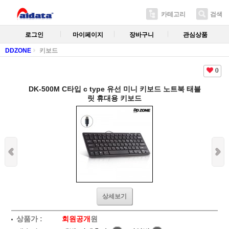
카테고리
검색
로그인
마이페이지
장바구니
관심상품
DDZONE
키보드
0
DK-500M C타입 c type 유선 미니 키보드 노트북 태블
릿 휴대용 키보드
상세보기
상품가 :
회원공개
원