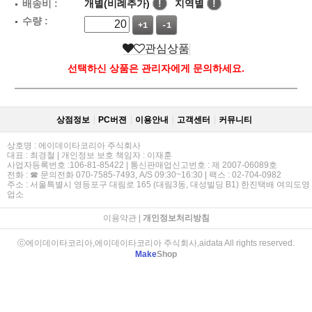
배송비 :
개별(비례추가)
!
지역별
!
수량 :
+1
-1
관심상품
선택하신 상품은 관리자에게 문의하세요.
상점정보
PC버젼
이용안내
고객센터
커뮤니티
상호명 : 에이데이타코리아 주식회사
대표 : 최경철 | 개인정보 보호 책임자 : 이재훈
사업자등록번호 :106-81-85422 | 통신판매업신고번호 : 제 2007-06089호
전화 : ☎ 문의전화 070-7585-7493, A/S 09:30~16:30 | 팩스 : 02-704-0982
주소 : 서울특별시 영등포구 대림로 165 (대림3동, 대성빌딩 B1) 한진택배 여의도영
업소
이용약관
|
개인정보처리방침
ⓒ에이데이타코리아,에이데이타코리아 주식회사,aidata All rights reserved.
Make
Shop