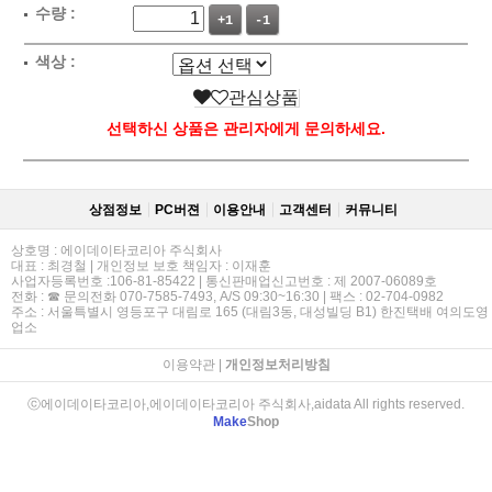
수량 :
+1
-1
색상 :
관심상품
선택하신 상품은 관리자에게 문의하세요.
상점정보
PC버젼
이용안내
고객센터
커뮤니티
상호명 : 에이데이타코리아 주식회사
대표 : 최경철 | 개인정보 보호 책임자 : 이재훈
사업자등록번호 :106-81-85422 | 통신판매업신고번호 : 제 2007-06089호
전화 : ☎ 문의전화 070-7585-7493, A/S 09:30~16:30 | 팩스 : 02-704-0982
주소 : 서울특별시 영등포구 대림로 165 (대림3동, 대성빌딩 B1) 한진택배 여의도영
업소
이용약관
|
개인정보처리방침
ⓒ에이데이타코리아,에이데이타코리아 주식회사,aidata All rights reserved.
Make
Shop