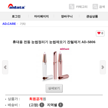
카테고리
검색
로그인
마이페이지
장바구니
관심상품
AD.CARE
기타
0
휴대용 전동 눈썹정리기 눈썹제모기 잔털제거 AD-S806
상세보기
상품가 :
회원공개
원
배송비 :
(고정)
!
지역별
!