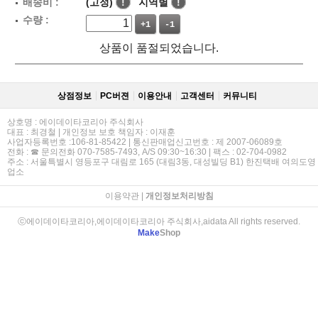
배송비 :
(고정)
!
지역별
!
수량 :
+1
-1
상품이 품절되었습니다.
상점정보
PC버젼
이용안내
고객센터
커뮤니티
상호명 : 에이데이타코리아 주식회사
대표 : 최경철 | 개인정보 보호 책임자 : 이재훈
사업자등록번호 :106-81-85422 | 통신판매업신고번호 : 제 2007-06089호
전화 : ☎ 문의전화 070-7585-7493, A/S 09:30~16:30 | 팩스 : 02-704-0982
주소 : 서울특별시 영등포구 대림로 165 (대림3동, 대성빌딩 B1) 한진택배 여의도영
업소
이용약관
|
개인정보처리방침
ⓒ에이데이타코리아,에이데이타코리아 주식회사,aidata All rights reserved.
Make
Shop