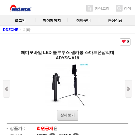
카테고리
검색
로그인
마이페이지
장바구니
관심상품
DDZONE
기타
0
애디모바일 LED 블루투스 셀카봉 스마트폰삼각대
ADYSS-A19
상세보기
상품가 :
회원공개
원