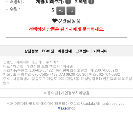
배송비 :
개별(비례추가)
!
지역별
!
수량 :
+1
-1
관심상품
선택하신 상품은 관리자에게 문의하세요.
상점정보
PC버젼
이용안내
고객센터
커뮤니티
상호명 : 에이데이타코리아 주식회사
대표 : 최경철 | 개인정보 보호 책임자 : 이재훈
사업자등록번호 :106-81-85422 | 통신판매업신고번호 : 제 2007-06089호
전화 : ☎ 문의전화 070-7585-7493, A/S 09:30~16:30 | 팩스 : 02-704-0982
주소 : 서울특별시 영등포구 대림로 165 (대림3동, 대성빌딩 B1) 한진택배 여의도영
업소
이용약관
|
개인정보처리방침
ⓒ에이데이타코리아,에이데이타코리아 주식회사,aidata All rights reserved.
Make
Shop