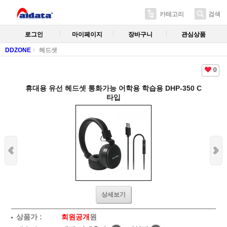
카테고리
검색
로그인
마이페이지
장바구니
관심상품
DDZONE
헤드셋
0
휴대용 유선 헤드셋 통화가능 어학용 학습용 DHP-350 C
타입
상세보기
상품가 :
회원공개
원