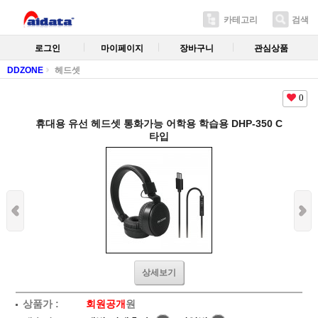
카테고리
검색
로그인
마이페이지
장바구니
관심상품
DDZONE
헤드셋
0
휴대용 유선 헤드셋 통화가능 어학용 학습용 DHP-350 C
타입
상세보기
상품가 :
회원공개
원