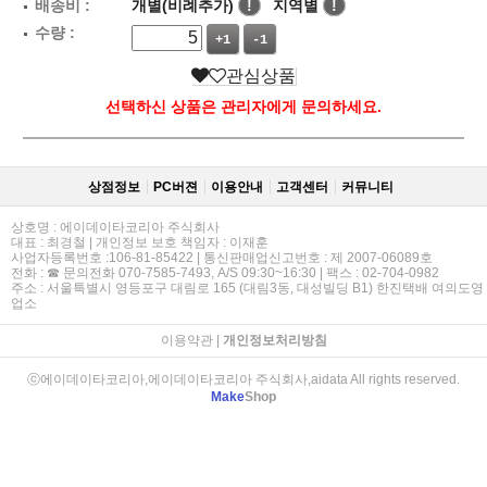
배송비 :
개별(비례추가)
!
지역별
!
수량 :
+1
-1
관심상품
선택하신 상품은 관리자에게 문의하세요.
상점정보
PC버젼
이용안내
고객센터
커뮤니티
상호명 : 에이데이타코리아 주식회사
대표 : 최경철 | 개인정보 보호 책임자 : 이재훈
사업자등록번호 :106-81-85422 | 통신판매업신고번호 : 제 2007-06089호
전화 : ☎ 문의전화 070-7585-7493, A/S 09:30~16:30 | 팩스 : 02-704-0982
주소 : 서울특별시 영등포구 대림로 165 (대림3동, 대성빌딩 B1) 한진택배 여의도영
업소
이용약관
|
개인정보처리방침
ⓒ에이데이타코리아,에이데이타코리아 주식회사,aidata All rights reserved.
Make
Shop